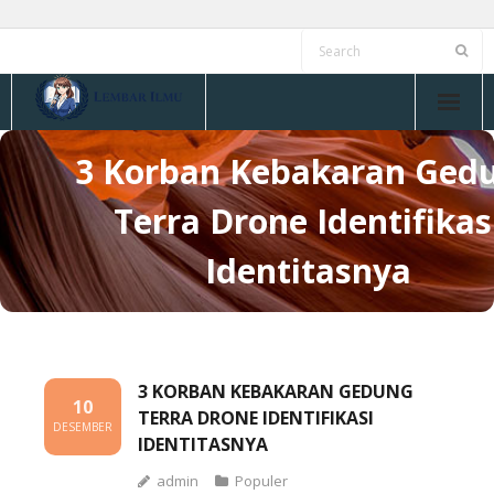
Skip
to
content
3 Korban Kebakaran Ged
Terra Drone Identifikas
Identitasnya
3 KORBAN KEBAKARAN GEDUNG
10
TERRA DRONE IDENTIFIKASI
DESEMBER
IDENTITASNYA
admin
Populer