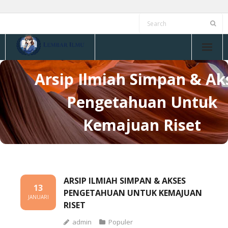
Skip
to
content
Arsip Ilmiah Simpan & Ak
Pengetahuan Untuk
Kemajuan Riset
ARSIP ILMIAH SIMPAN & AKSES
13
PENGETAHUAN UNTUK KEMAJUAN
JANUARI
RISET
admin
Populer