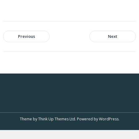
Previous
Next
Theme by
Think Up Themes Ltd
. Powered by
WordPress
.