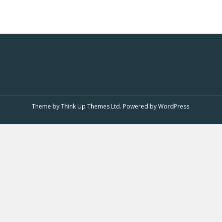
Theme by
Think Up Themes Ltd
. Powered by
WordPress
.