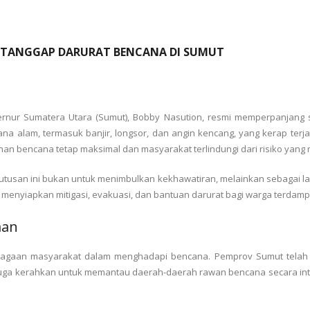
 TANGGAP DARURAT BENCANA DI SUMUT
nur Sumatera Utara (Sumut), Bobby Nasution, resmi memperpanjang s
na alam, termasuk banjir, longsor, dan angin kencang, yang kerap terj
an bencana tetap maksimal dan masyarakat terlindungi dari risiko yang
san ini bukan untuk menimbulkan kekhawatiran, melainkan sebagai langk
m menyiapkan mitigasi, evakuasi, dan bantuan darurat bagi warga terdamp
aan
agaan masyarakat dalam menghadapi bencana. Pemprov Sumut telah m
t juga kerahkan untuk memantau daerah-daerah rawan bencana secara in