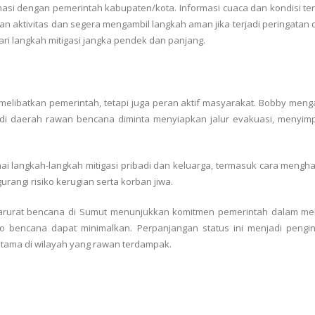
inasi dengan pemerintah kabupaten/kota. Informasi cuaca dan kondisi t
 aktivitas dan segera mengambil langkah aman jika terjadi peringatan di
ari langkah mitigasi jangka pendek dan panjang.
t
melibatkan pemerintah, tetapi juga peran aktif masyarakat. Bobby men
 di daerah rawan bencana diminta menyiapkan jalur evakuasi, menyim
langkah-langkah mitigasi pribadi dan keluarga, termasuk cara menghadap
angi risiko kerugian serta korban jiwa.
rurat bencana di Sumut menunjukkan komitmen pemerintah dalam meli
iko bencana dapat minimalkan. Perpanjangan status ini menjadi pen
tama di wilayah yang rawan terdampak.