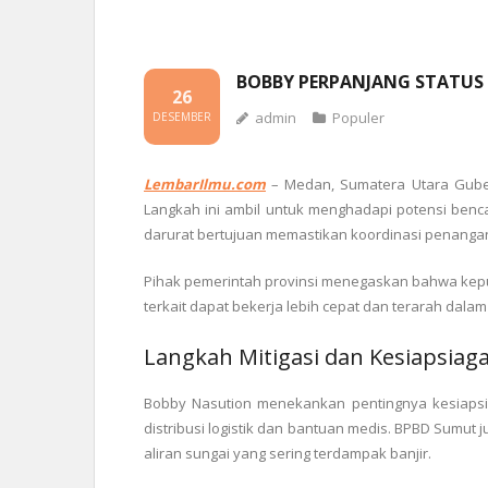
BOBBY PERPANJANG STATUS
26
admin
Populer
DESEMBER
LembarIlmu.com
–
Medan, Sumatera Utara Guber
Langkah ini ambil untuk menghadapi potensi benca
darurat bertujuan memastikan koordinasi penangan
Pihak pemerintah provinsi menegaskan bahwa keputu
terkait dapat bekerja lebih cepat dan terarah dala
Langkah Mitigasi dan Kesiapsiag
Bobby Nasution menekankan pentingnya kesiapsi
distribusi logistik dan bantuan medis. BPBD Sumu
aliran sungai yang sering terdampak banjir.