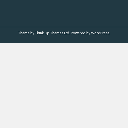
Theme by
Think Up Themes Ltd
. Powered by
WordPress
.