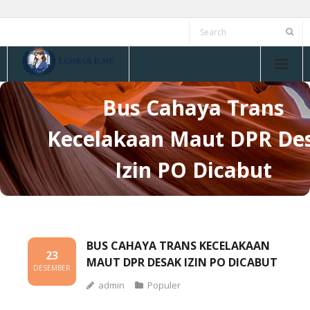
Skip
to
content
Bus Cahaya Trans
Kecelakaan Maut DPR De
Izin PO Dicabut
BUS CAHAYA TRANS KECELAKAAN
23
MAUT DPR DESAK IZIN PO DICABUT
DESEMBER
admin
Populer