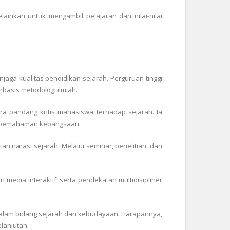
inkan untuk mengambil pelajaran dan nilai-nilai
aga kualitas pendidikan sejarah. Perguruan tinggi
rbasis metodologi ilmiah.
a pandang kritis mahasiswa terhadap sejarah. Ia
n pemahaman kebangsaan.
n narasi sejarah. Melalui seminar, penelitian, dan
 media interaktif, serta pendekatan multidisipliner
gi dalam bidang sejarah dan kebudayaan. Harapannya,
lanjutan.