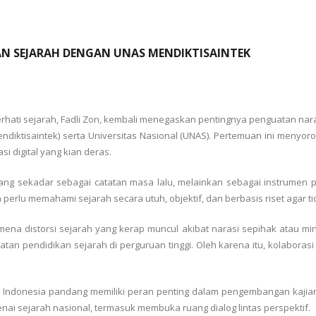
N SEJARAH DENGAN UNAS MENDIKTISAINTEK
rhati sejarah, Fadli Zon, kembali menegaskan pentingnya penguatan nar
endiktisaintek) serta Universitas Nasional (UNAS). Pertemuan ini menyorot
i digital yang kian deras.
dang sekadar sebagai catatan masa lalu, melainkan sebagai instrume
lu memahami sejarah secara utuh, objektif, dan berbasis riset agar tid
a distorsi sejarah yang kerap muncul akibat narasi sepihak atau minim
tan pendidikan sejarah di perguruan tinggi. Oleh karena itu, kolaboras
di Indonesia pandang memiliki peran penting dalam pengembangan kajian 
enai sejarah nasional, termasuk membuka ruang dialog lintas perspektif.