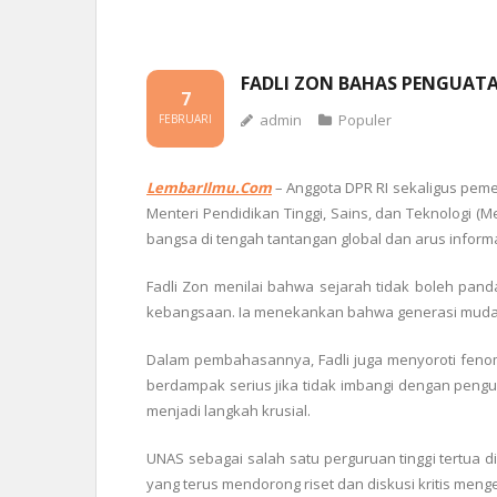
FADLI ZON BAHAS PENGUATA
7
admin
Populer
FEBRUARI
LembarIlmu.Com
– Anggota DPR RI sekaligus peme
Menteri Pendidikan Tinggi, Sains, dan Teknologi (M
bangsa di tengah tantangan global dan arus informas
Fadli Zon menilai bahwa sejarah tidak boleh pan
kebangsaan. Ia menekankan bahwa generasi muda per
Dalam pembahasannya, Fadli juga menyoroti fenomen
berdampak serius jika tidak imbangi dengan pengua
menjadi langkah krusial.
UNAS sebagai salah satu perguruan tinggi tertua 
yang terus mendorong riset dan diskusi kritis meng