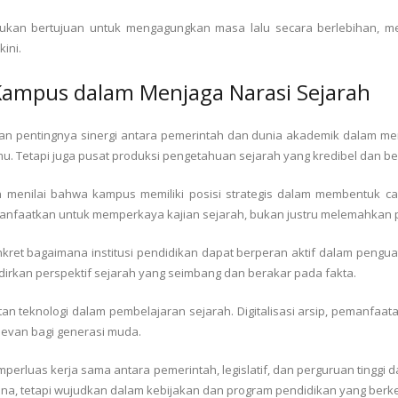
an bertujuan untuk mengagungkan masa lalu secara berlebihan, mela
ini.
Kampus dalam Menjaga Narasi Sejarah
an pentingnya sinergi antara pemerintah dan dunia akademik dalam menj
mu. Tetapi juga pusat produksi pengetahuan sejarah yang kredibel dan be
 menilai bahwa kampus memiliki posisi strategis dalam membentuk car
nfaatkan untuk memperkaya kajian sejarah, bukan justru melemahka
et bagaimana institusi pendidikan dapat berperan aktif dalam penguata
rkan perspektif sejarah yang seimbang dan berakar pada fakta.
tan teknologi dalam pembelajaran sejarah. Digitalisasi arsip, pemanfaatan
levan bagi generasi muda.
emperluas kerja sama antara pemerintah, legislatif, dan perguruan ting
na, tetapi wujudkan dalam kebijakan dan program pendidikan yang berke