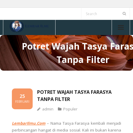
Skip
to
content
Potret Wajah Tasya Fara
Tanpa Filter
POTRET WAJAH TASYA FARASYA
25
TANPA FILTER
FEBRUARI
admin
Populer
LembarIlmu.Com
– Nama
Tasya Farasya
kembali menjadi
perbincangan hangat di media sosial. Kali ini bukan karena