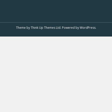
Theme by
Think Up Themes Ltd
. Powered by
WordPress
.