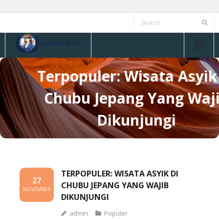
Skip
to
content
Terpopuler: Wisata Asyik
Chubu Jepang Yang Waj
Dikunjungi
TERPOPULER: WISATA ASYIK DI
27
CHUBU JEPANG YANG WAJIB
NOVEMBER
DIKUNJUNGI
admin
Populer