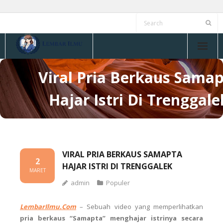
Skip
to
content
Viral Pria Berkaus Sama
Hajar Istri Di Trenggale
VIRAL PRIA BERKAUS SAMAPTA
2
HAJAR ISTRI DI TRENGGALEK
MARET
admin
Populer
LembarIlmu.Com
– Sebuah video yang memperlihatkan
pria berkaus “Samapta” menghajar istrinya secara