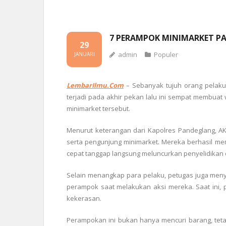
7 PERAMPOK MINIMARKET P
29
admin
Populer
JANUARI
LembarIlmu.Com
– Sebanyak tujuh orang pelaku 
terjadi pada akhir pekan lalu ini sempat membua
minimarket tersebut.
Menurut keterangan dari Kapolres Pandeglang, A
serta pengunjung minimarket. Mereka berhasil m
cepat tanggap langsung meluncurkan penyelidikan 
Selain menangkap para pelaku, petugas juga meny
perampok saat melakukan aksi mereka. Saat ini, p
kekerasan.
Perampokan ini bukan hanya mencuri barang, tet