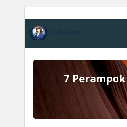
Skip
to
content
7 Perampok