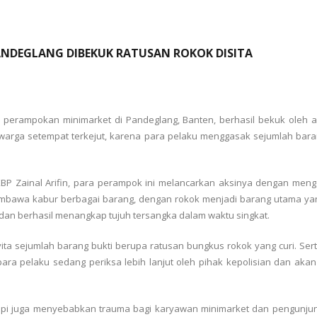
ANDEGLANG DIBEKUK RATUSAN ROKOK DISITA
perampokan minimarket di Pandeglang, Banten, berhasil bekuk oleh a
t warga setempat terkejut, karena para pelaku menggasak sejumlah bara
KBP Zainal Arifin, para perampok ini melancarkan aksinya dengan m
embawa kabur berbagai barang, dengan rokok menjadi barang utama yan
dan berhasil menangkap tujuh tersangka dalam waktu singkat.
ita sejumlah barang bukti berupa ratusan bungkus rokok yang curi. Ser
ara pelaku sedang periksa lebih lanjut oleh pihak kepolisian dan aka
api juga menyebabkan trauma bagi karyawan minimarket dan pengunjung