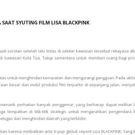
 SAAT SYUTING FILM LISA BLACKPINK
di sorotan setelah lalu lintas di sekitar kawasan tersebut rekayasa aki
 di kawasan Kota Tua. Tutup sementara untuk memberi ruang bagi pros
 lintas untuk menghindari kemacetan dan mengurangi gangguan. Pada akti
aan besar dan mobil produksi film terparkir di sepanjang jalan, me
tu menarik perhatian banyak penggemar, yang berharap dapat melihat 
a tempatkan di titik-titik strategis untuk mengarahkan pengendara k
etugas dan menghindari daerah yang terblokir.
ian karena melibatkan artis K-pop global seperti Lisa BLACKPINK. Yang