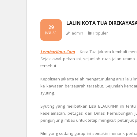
LALIN KOTA TUA DIREKAYASA
29
admin
Populer
JANUARI
LembarIlmu.Com
– Kota Tua Jakarta kembali menja
Sejak awal pekan ini, sejumlah ruas jalan utama
tersebut.
Kepolisian Jakarta telah mengatur ulang arus lalu
ke kawasan bersejarah tersebut. Sejumlah kendar
syuting.
Syuting yang melibatkan Lisa BLACKPINK ini ten
keselamatan, petugas dari Dinas Perhubungan jug
pengunjung imbau untuk tetap mengikuti petunjuk p
Film yang sedang garap ini semakin menarik perhat