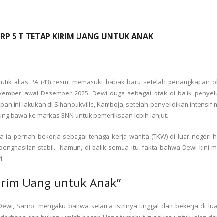
 RP 5 T TETAP KIRIM UANG UNTUK ANAK
tutik alias PA (43) resmi memasuki babak baru setelah penangkapan o
ovember awal Desember 2025. Dewi duga sebagai otak di balik penyel
pan ini lakukan di Sihanoukville, Kamboja, setelah penyelidikan intensi
ung bawa ke markas BNN untuk pemeriksaan lebih lanjut.
ia pernah bekerja sebagai tenaga kerja wanita (TKW) di luar negeri h
enghasilan stabil. Namun, di balik semua itu, fakta bahwa Dewi kini 
i.
Kirim Uang untuk Anak”
Dewi, Sarno, mengaku bahwa selama istrinya tinggal dan bekerja di lu