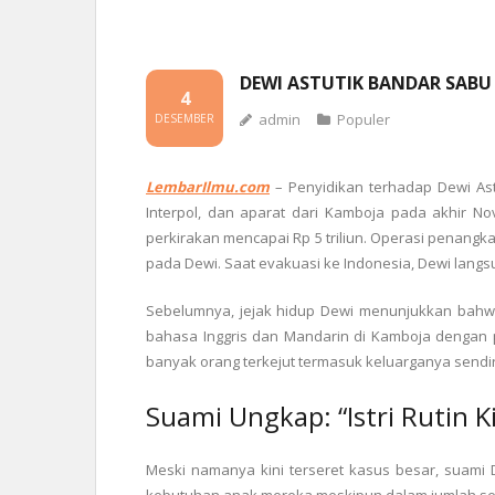
DEWI ASTUTIK BANDAR SABU
4
admin
Populer
DESEMBER
LembarIlmu.com
–
Penyidikan terhadap Dewi As
Interpol, dan aparat dari Kamboja pada akhir N
perkirakan mencapai Rp 5 triliun. Operasi penangka
pada Dewi. Saat evakuasi ke Indonesia, Dewi langs
Sebelumnya, jejak hidup Dewi menunjukkan bahwa 
bahasa Inggris dan Mandarin di Kamboja dengan p
banyak orang terkejut termasuk keluarganya sendir
Suami Ungkap: “Istri Rutin 
Meski namanya kini terseret kasus besar, suami 