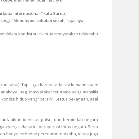
 keperluan harian buah hatinya.
rkoba internasional,” kata Sarno,
ng: “Menelepon sebulan sekali,” ujarnya.
n dalam kondisi sulit kini. Ia menyatakan tidak tahu
ton sabu). Tapi juga karena ada sisi kemanusiaan:
anaknya. Bagi masyarakat terutama yang memiliki
ondisi hidup yang “bersih”. Status pekerjaan, asal
anfaatkan identitas palsu, dan berpindah negara
gan yang selama ini beroperasi lintas negara. Serta
kan hanya terhadap peredaran narkoba, tetapi juga