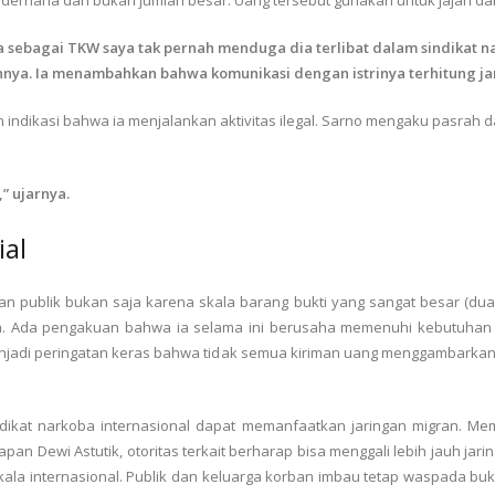
erhana dan bukan jumlah besar. Uang tersebut gunakan untuk jajan dan
 sebagai TKW saya tak pernah menduga dia terlibat dalam sindikat na
ya. Ia menambahkan bahwa komunikasi dengan istrinya terhitung jara
n indikasi bahwa ia menjalankan aktivitas ilegal. Sarno mengaku pasrah da
” ujarnya.
ial
n publik bukan saja karena skala barang bukti yang sangat besar (dua 
ba. Ada pengakuan bahwa ia selama ini berusaha memenuhi kebutuhan 
menjadi peringatan keras bahwa tidak semua kiriman uang menggambarkan k
ikat narkoba internasional dapat memanfaatkan jaringan migran. Mem
n Dewi Astutik, otoritas terkait berharap bisa menggali lebih jauh jarin
kala internasional. Publik dan keluarga korban imbau tetap waspada bu