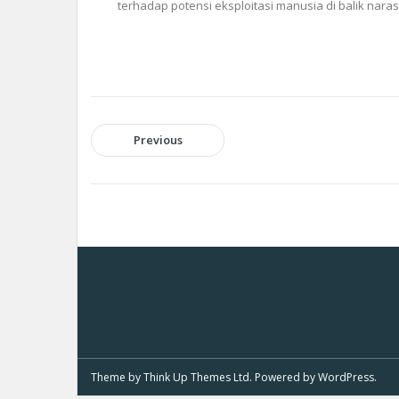
terhadap potensi eksploitasi manusia di balik nara
Previous
Theme by
Think Up Themes Ltd
. Powered by
WordPress
.