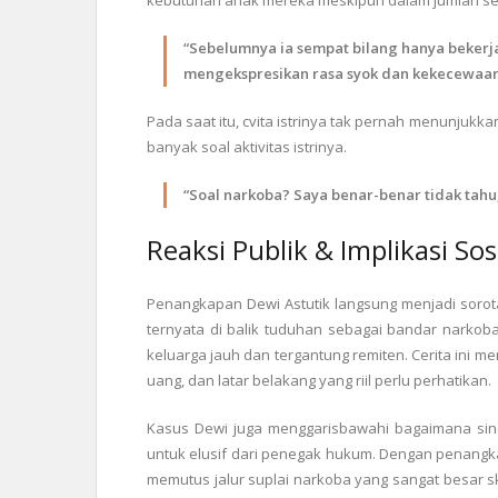
kebutuhan anak mereka meskipun dalam jumlah sed
“Sebelumnya ia sempat bilang hanya bekerja
mengekspresikan rasa syok dan kekecewaann
Pada saat itu, cvita istrinya tak pernah menunjukka
banyak soal aktivitas istrinya.
“Soal narkoba? Saya benar-benar tidak tahu,
Reaksi Publik & Implikasi Sos
Penangkapan Dewi Astutik langsung menjadi sorota
ternyata di balik tuduhan sebagai bandar narko
keluarga jauh dan tergantung remiten. Cerita ini 
uang, dan latar belakang yang riil perlu perhatikan.
Kasus Dewi juga menggarisbawahi bagaimana sind
untuk elusif dari penegak hukum. Dengan penangkapa
memutus jalur suplai narkoba yang sangat besar s