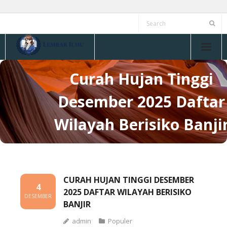
Skip
to
content
Curah Hujan Tinggi
Desember 2025 Daftar
Wilayah Berisiko Banji
CURAH HUJAN TINGGI DESEMBER
4
2025 DAFTAR WILAYAH BERISIKO
DESEMBER
BANJIR
admin
Populer