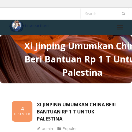
Skip
to
content
Xi Jinping Umumkan Chi
Beri Bantuan Rp 1 T Unt
Palestina
XI JINPING UMUMKAN CHINA BERI
4
BANTUAN RP 1 T UNTUK
DESEMBER
PALESTINA
admin
Populer