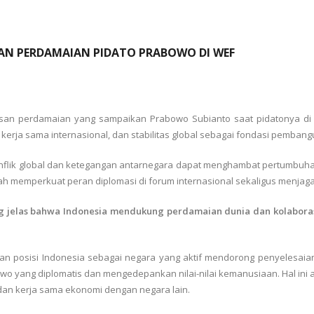
AN PERDAMAIAN PIDATO PRABOWO DI WEF
an perdamaian yang sampaikan Prabowo Subianto saat pidatonya di 
kerja sama internasional, dan stabilitas global sebagai fondasi pembang
flik global dan ketegangan antarnegara dapat menghambat pertumbu
gah memperkuat peran diplomasi di forum internasional sekaligus menjaga s
g jelas bahwa Indonesia mendukung perdamaian dunia dan kolabora
posisi Indonesia sebagai negara yang aktif mendorong penyelesaian kon
wo yang diplomatis dan mengedepankan nilai-nilai kemanusiaan. Hal ini 
dan kerja sama ekonomi dengan negara lain.