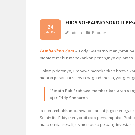
EDDY SOEPARNO SOROTI PES
24
admin
Populer
JANUARI
LembarIlmu.Com
– Eddy Soeparno menyoroti pes
pidato tersebut menekankan pentingnya diplomasi, 
Dalam pidatonya, Prabowo menekankan bahwa kon
menilai pesan ini relevan bagi Indonesia, yang ten
“Pidato Pak Prabowo memberikan arah yan
ujar Eddy Soeparno.
Ia menambahkan bahwa pesan ini juga menegaskan 
Selain itu, Eddy menyoroti cara penyampaian Prabo
mata dunia, sekaligus membuka peluang investasi 