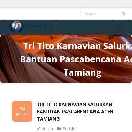
Skip
to
content
Tri Tito Karnavian Salur
Bantuan Pascabencana A
Tamiang
TRI TITO KARNAVIAN SALURKAN
24
BANTUAN PASCABENCANA ACEH
JANUARI
TAMIANG
admin
Populer