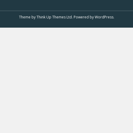
Theme by
Think Up Themes Ltd
. Powered by
WordPress
.