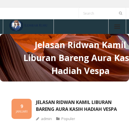
Skip
to
content
Jelasan Ridwan Kamil
Liburan Bareng Aura Kas
Hadiah Vespa
JELASAN RIDWAN KAMIL LIBURAN
9
BARENG AURA KASIH HADIAH VESPA
JANUARI
admin
Populer