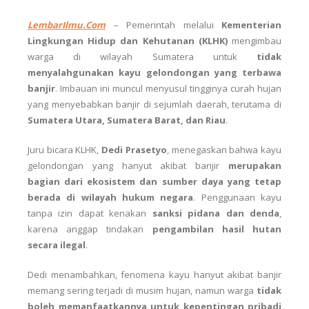
LembarIlmu.Com
–
Pemerintah melalui
Kementerian
Lingkungan Hidup dan Kehutanan (KLHK)
mengimbau
warga di wilayah Sumatera untuk
tidak
menyalahgunakan kayu gelondongan yang terbawa
banjir
. Imbauan ini muncul menyusul tingginya curah hujan
yang menyebabkan banjir di sejumlah daerah, terutama di
Sumatera Utara, Sumatera Barat, dan Riau
.
Juru bicara KLHK,
Dedi Prasetyo
, menegaskan bahwa kayu
gelondongan yang hanyut akibat banjir
merupakan
bagian dari ekosistem dan sumber daya yang tetap
berada di wilayah hukum negara
. Penggunaan kayu
tanpa izin dapat kenakan
sanksi pidana dan denda
,
karena anggap tindakan
pengambilan hasil hutan
secara ilegal
.
Dedi menambahkan, fenomena kayu hanyut akibat banjir
memang sering terjadi di musim hujan, namun warga
tidak
boleh memanfaatkannya untuk kepentingan pribadi