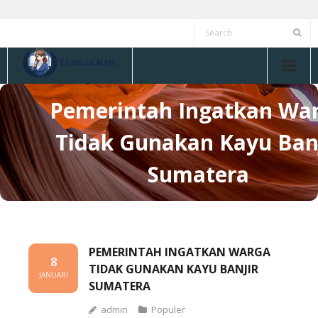
Skip
to
content
Pemerintah Ingatkan Wa
Tidak Gunakan Kayu Ban
Sumatera
PEMERINTAH INGATKAN WARGA
8
TIDAK GUNAKAN KAYU BANJIR
JANUARI
SUMATERA
admin
Populer